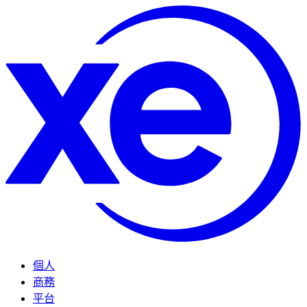
個人
商務
平台