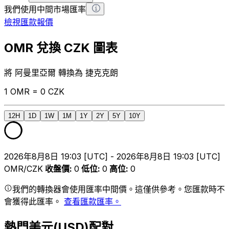
我們使用中間市場匯率
檢視匯款報價
OMR 兌換 CZK 圖表
將 阿曼里亞爾 轉換為 捷克克朗
1 OMR = 0 CZK
12H
1D
1W
1M
1Y
2Y
5Y
10Y
2026年8月8日 19:03 [UTC] - 2026年8月8日 19:03 [UTC]
OMR/CZK
收盤價
:
0
低位
:
0
高位
:
0
我們的轉換器會使用匯率中間價。這僅供參考。您匯款時不
會獲得此匯率。
查看匯款匯率。
熱門美元(USD)配對