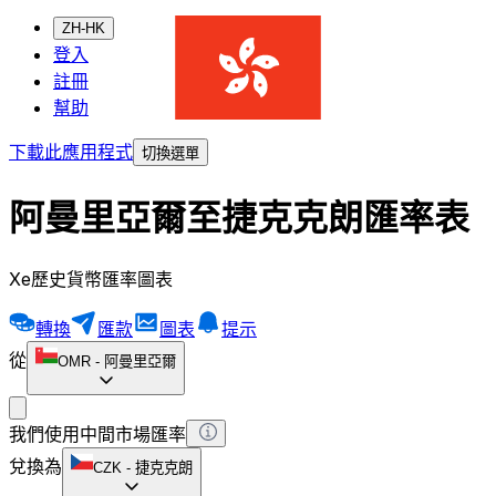
ZH-HK
登入
註冊
幫助
下載此應用程式
切換選單
阿曼里亞爾至捷克克朗匯率表
Xe歷史貨幣匯率圖表
轉換
匯款
圖表
提示
從
OMR
-
阿曼里亞爾
我們使用中間市場匯率
兌換為
CZK
-
捷克克朗