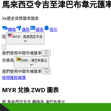
馬來西亞令吉至津巴布韋元匯
Xe歷史貨幣匯率圖表
轉換
匯款
圖表
提示
從
MYR
-
馬來西亞令吉
我們使用中間市場匯率
兌換為
ZWD
-
津巴布韋元
我們使用中間市場匯率
檢視匯款報價
MYR 兌換 ZWD 圖表
將 馬來西亞令吉 轉換為 津巴布韋元