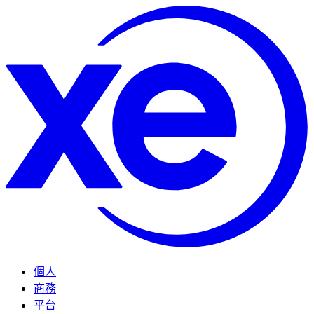
個人
商務
平台