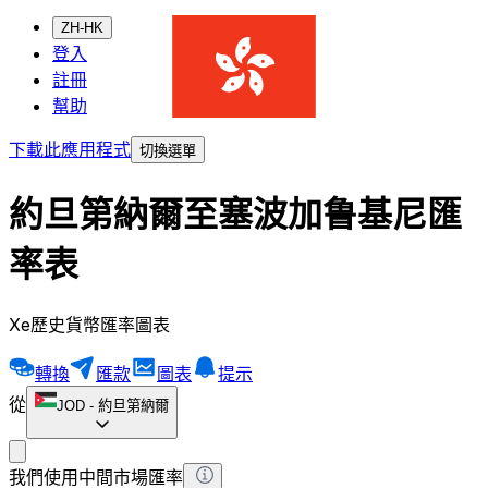
ZH-HK
登入
註冊
幫助
下載此應用程式
切換選單
約旦第納爾至塞波加鲁基尼匯
率表
Xe歷史貨幣匯率圖表
轉換
匯款
圖表
提示
從
JOD
-
約旦第納爾
我們使用中間市場匯率