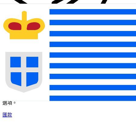
XE 國際匯款
快捷安全地上網匯款。即時追蹤和通知外加靈活的遞送和付款
選項。
匯款