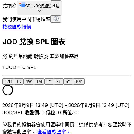
兌換為
SPL
-
塞波加鲁基尼
我們使用中間市場匯率
檢視匯款報價
JOD 兌換 SPL 圖表
將 約旦第納爾 轉換為 塞波加鲁基尼
1 JOD = 0 SPL
12H
1D
1W
1M
1Y
2Y
5Y
10Y
2026年8月9日 13:49 [UTC] - 2026年8月9日 13:49 [UTC]
JOD/SPL
收盤價
:
0
低位
:
0
高位
:
0
我們的轉換器會使用匯率中間價。這僅供參考。您匯款時不
會獲得此匯率。
查看匯款匯率。