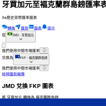
牙買加元至褔克蘭群島鎊匯率
Xe歷史貨幣匯率圖表
轉換
匯款
圖表
提示
從
JMD
-
牙買加元
我們使用中間市場匯率
兌換為
FKP
-
褔克蘭群島鎊
我們使用中間市場匯率
檢視匯款報價
JMD 兌換 FKP 圖表
將 牙買加元 轉換為 褔克蘭群島鎊