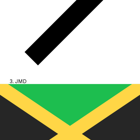
JMD
JMD - 牙買加元
牙買加元 是 牙買加 的貨幣。
我們的排行顯示最常用的 牙買
加元 匯率為 JMD 兌 USD。
美元 的貨幣代碼為 JMD
，其
符號為 J$。
下方可查看 牙買加元 匯率與換算工具。