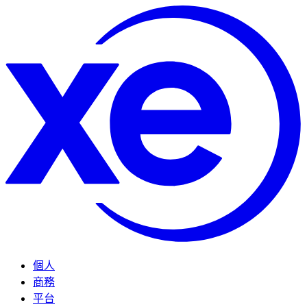
個人
商務
平台