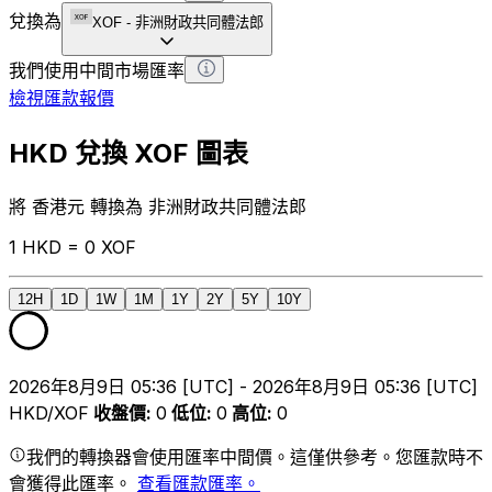
兌換為
XOF
-
非洲財政共同體法郎
我們使用中間市場匯率
檢視匯款報價
HKD 兌換 XOF 圖表
將 香港元 轉換為 非洲財政共同體法郎
1 HKD = 0 XOF
12H
1D
1W
1M
1Y
2Y
5Y
10Y
2026年8月9日 05:36 [UTC] - 2026年8月9日 05:36 [UTC]
HKD/XOF
收盤價
:
0
低位
:
0
高位
:
0
我們的轉換器會使用匯率中間價。這僅供參考。您匯款時不
會獲得此匯率。
查看匯款匯率。