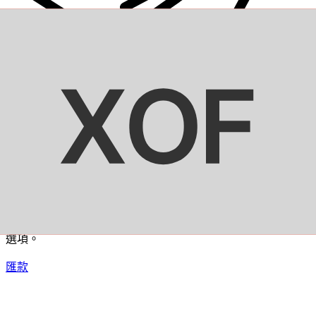
XE 國際匯款
快捷安全地上網匯款。即時追蹤和通知外加靈活的遞送和付款
選項。
匯款