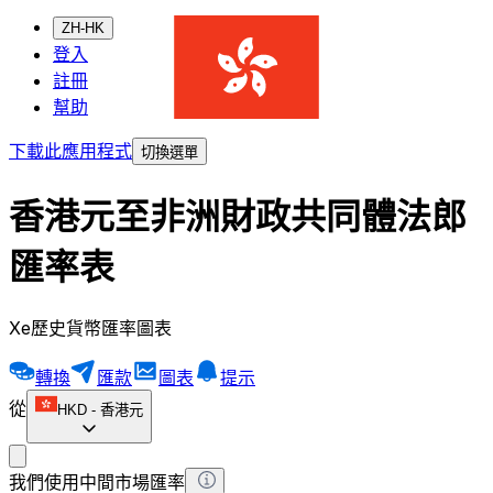
ZH-HK
登入
註冊
幫助
下載此應用程式
切換選單
香港元至非洲財政共同體法郎
匯率表
Xe歷史貨幣匯率圖表
轉換
匯款
圖表
提示
從
HKD
-
香港元
我們使用中間市場匯率