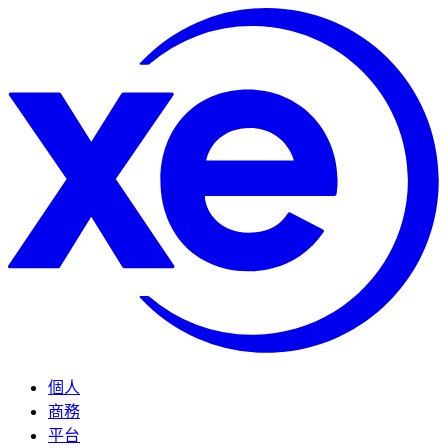
個人
商務
平台