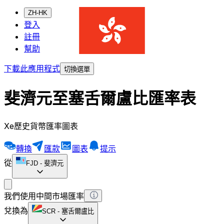
ZH-HK
登入
註冊
幫助
下載此應用程式
切換選單
斐濟元至塞舌爾盧比匯率表
Xe歷史貨幣匯率圖表
轉換
匯款
圖表
提示
從
FJD
-
斐濟元
我們使用中間市場匯率
兌換為
SCR
-
塞舌爾盧比