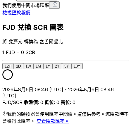
我們使用中間市場匯率
檢視匯款報價
FJD 兌換 SCR 圖表
將 斐濟元 轉換為 塞舌爾盧比
1 FJD = 0 SCR
12H
1D
1W
1M
1Y
2Y
5Y
10Y
2026年8月6日 08:46 [UTC] - 2026年8月6日 08:46
[UTC]
FJD/SCR
收盤價
:
0
低位
:
0
高位
:
0
我們的轉換器會使用匯率中間價。這僅供參考。您匯款時不
會獲得此匯率。
查看匯款匯率。