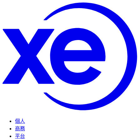
個人
商務
平台