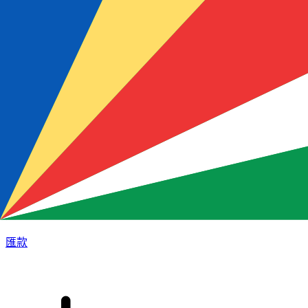
XE 國際匯款
快捷安全地上網匯款。即時追蹤和通知外加靈活的遞送和付款
選項。
匯款