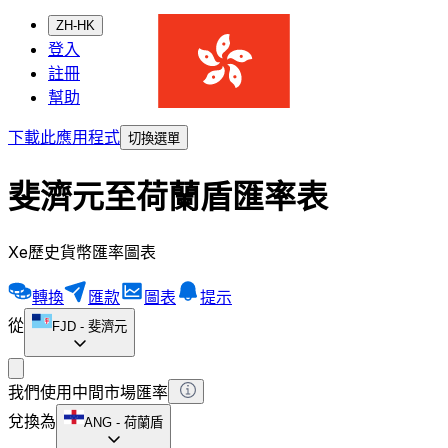
ZH-HK
登入
註冊
幫助
下載此應用程式
切換選單
斐濟元至荷蘭盾匯率表
Xe歷史貨幣匯率圖表
轉換
匯款
圖表
提示
從
FJD
-
斐濟元
我們使用中間市場匯率
兌換為
ANG
-
荷蘭盾