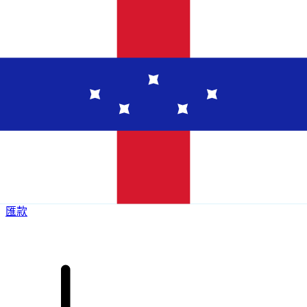
XE 國際匯款
快捷安全地上網匯款。即時追蹤和通知外加靈活的遞送和付款
選項。
匯款