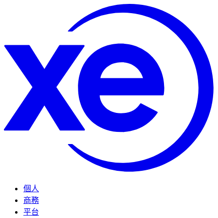
個人
商務
平台