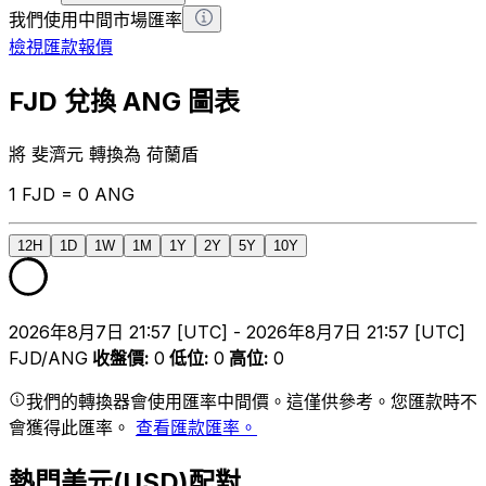
我們使用中間市場匯率
檢視匯款報價
FJD 兌換 ANG 圖表
將 斐濟元 轉換為 荷蘭盾
1 FJD = 0 ANG
12H
1D
1W
1M
1Y
2Y
5Y
10Y
2026年8月7日 21:57 [UTC] - 2026年8月7日 21:57 [UTC]
FJD/ANG
收盤價
:
0
低位
:
0
高位
:
0
我們的轉換器會使用匯率中間價。這僅供參考。您匯款時不
會獲得此匯率。
查看匯款匯率。
熱門美元(USD)配對