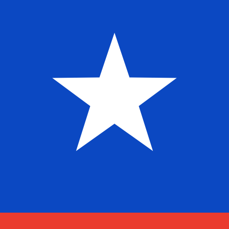
1 DZD = 0 CLP
12H
1D
1W
1M
1Y
2Y
5Y
10Y
2026年8月8日 06:37 [UTC] - 2026年8月8日 06:37 [UTC]
DZD/CLP
收盤價
:
0
低位
:
0
高位
:
0
我們的轉換器會使用匯率中間價。這僅供參考。您匯款時不
熱門美元(USD)配對
貨幣資訊
DZD
-
阿爾及利亞第納爾