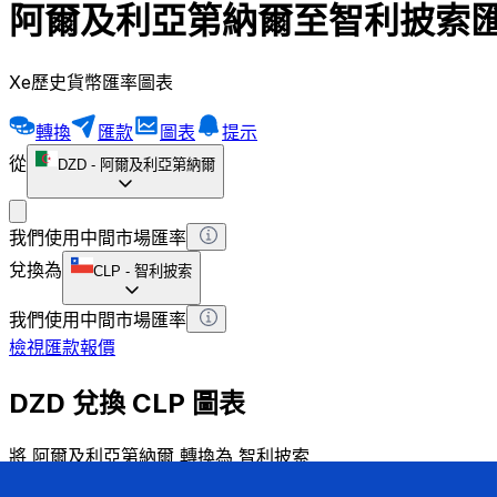
阿爾及利亞第納爾至智利披索
Xe歷史貨幣匯率圖表
轉換
匯款
圖表
提示
從
DZD
-
阿爾及利亞第納爾
我們使用中間市場匯率
兌換為
CLP
-
智利披索
我們使用中間市場匯率
檢視匯款報價
DZD 兌換 CLP 圖表
將 阿爾及利亞第納爾 轉換為 智利披索