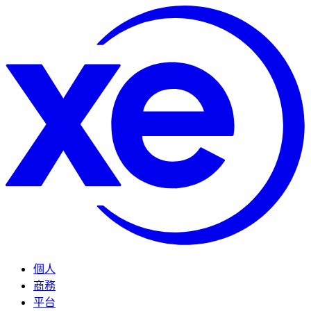
個人
商務
平台