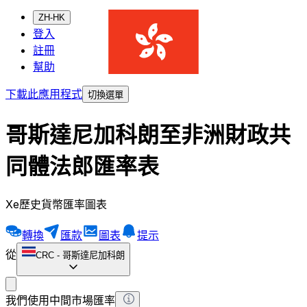
ZH-HK
登入
註冊
幫助
下載此應用程式
切換選單
哥斯達尼加科朗至非洲財政共
同體法郎匯率表
Xe歷史貨幣匯率圖表
轉換
匯款
圖表
提示
從
CRC
-
哥斯達尼加科朗
我們使用中間市場匯率