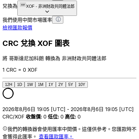
兌換為
XOF
-
非洲財政共同體法郎
我們使用中間市場匯率
檢視匯款報價
CRC 兌換 XOF 圖表
將 哥斯達尼加科朗 轉換為 非洲財政共同體法郎
1 CRC = 0 XOF
12H
1D
1W
1M
1Y
2Y
5Y
10Y
2026年8月6日 19:05 [UTC] - 2026年8月6日 19:05 [UTC]
CRC/XOF
收盤價
:
0
低位
:
0
高位
:
0
我們的轉換器會使用匯率中間價。這僅供參考。您匯款時不
會獲得此匯率。
查看匯款匯率。