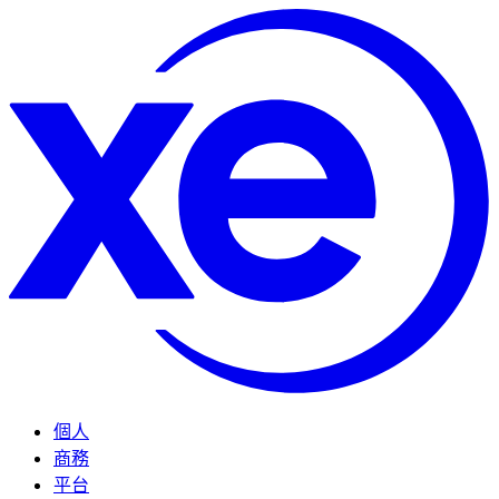
個人
商務
平台