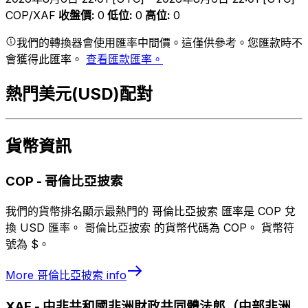
COP/XAF
收盤價
:
0
低位
:
0
高位
:
0
我們的轉換器會使用匯率中間價。這僅供參考。您匯款時不
會獲得此匯率。
查看匯款匯率。
熱門美元(USD)配對
貨幣資訊
COP
-
哥倫比亞披索
我們的貨幣排名顯示最熱門的 哥倫比亞披索 匯率是 COP 兌
換 USD 匯率。 哥倫比亞披索 的貨幣代碼為 COP。 貨幣符
號為 $。
More
哥倫比亞披索
info
XAF
-
中非共和國非洲財政共同體法郎（中部非洲