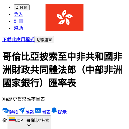
ZH-HK
登入
註冊
幫助
下載此應用程式
切換選單
哥倫比亞披索至中非共和國非
洲財政共同體法郎（中部非洲
國家銀行）匯率表
Xe歷史貨幣匯率圖表
轉換
匯款
圖表
提示
從
COP
-
哥倫比亞披索