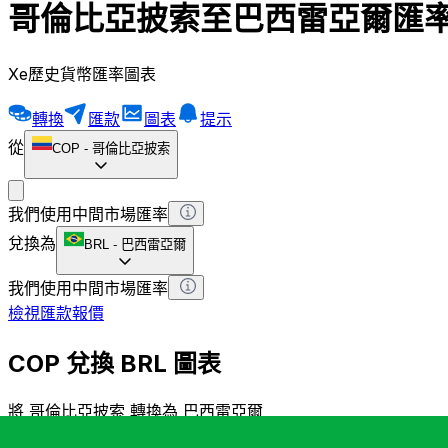
哥倫比亞披索至巴西雷亞爾匯
Xe歷史貨幣匯率圖表
轉換
匯款
圖表
提示
從
COP
-
哥倫比亞披索
我們使用中間市場匯率
兌換為
BRL
-
巴西雷亞爾
我們使用中間市場匯率
檢視匯款報價
COP 兌換 BRL 圖表
將 哥倫比亞披索 轉換為 巴西雷亞爾