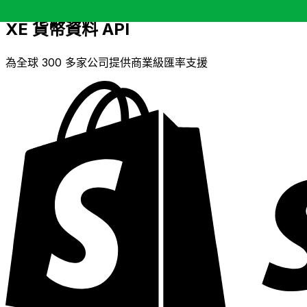
XE 貨幣資料 API
為全球 300 多家公司提供商業級匯率支援