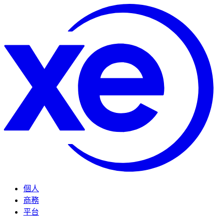
個人
商務
平台