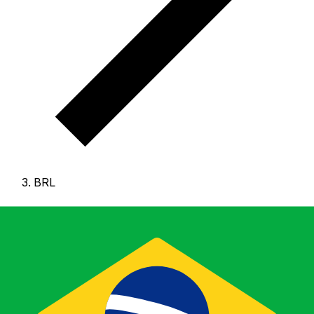
BRL
BRL - 巴西雷亞爾
巴西雷亞爾 是 巴西 的貨幣。
我們的排行顯示最常用的 巴西
雷亞爾 匯率為 BRL 兌 USD。
雷亞爾 的貨幣代碼為 BRL
，
其符號為 R$。
下方可查看 巴西雷亞爾 匯率與換算工具。