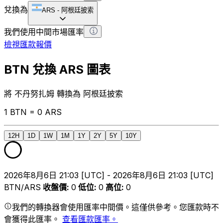
兌換為
ARS
-
阿根廷披索
我們使用中間市場匯率
檢視匯款報價
BTN 兌換 ARS 圖表
將 不丹努扎姆 轉換為 阿根廷披索
1 BTN = 0 ARS
12H
1D
1W
1M
1Y
2Y
5Y
10Y
2026年8月6日 21:03 [UTC] - 2026年8月6日 21:03 [UTC]
BTN/ARS
收盤價
:
0
低位
:
0
高位
:
0
我們的轉換器會使用匯率中間價。這僅供參考。您匯款時不
會獲得此匯率。
查看匯款匯率。