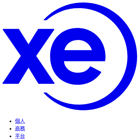
個人
商務
平台