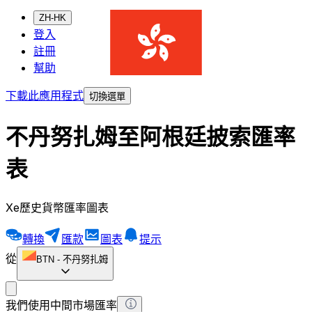
ZH-HK
登入
註冊
幫助
下載此應用程式
切換選單
不丹努扎姆至阿根廷披索匯率
表
Xe歷史貨幣匯率圖表
轉換
匯款
圖表
提示
從
BTN
-
不丹努扎姆
我們使用中間市場匯率