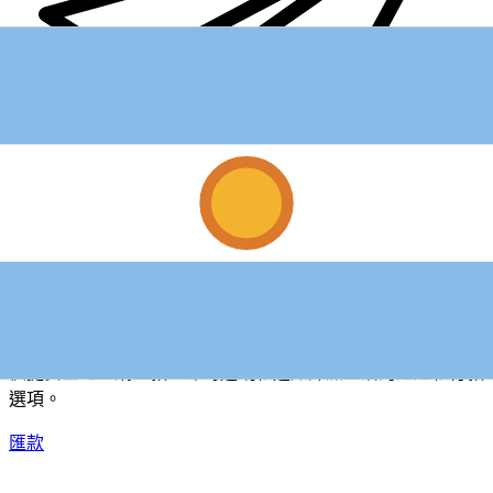
XE 國際匯款
快捷安全地上網匯款。即時追蹤和通知外加靈活的遞送和付款
選項。
匯款