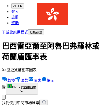
ZH-HK
登入
註冊
幫助
下載此應用程式
切換選單
巴西雷亞爾至阿魯巴弗羅林或
荷蘭盾匯率表
Xe歷史貨幣匯率圖表
轉換
匯款
圖表
提示
從
BRL
-
巴西雷亞爾
我們使用中間市場匯率