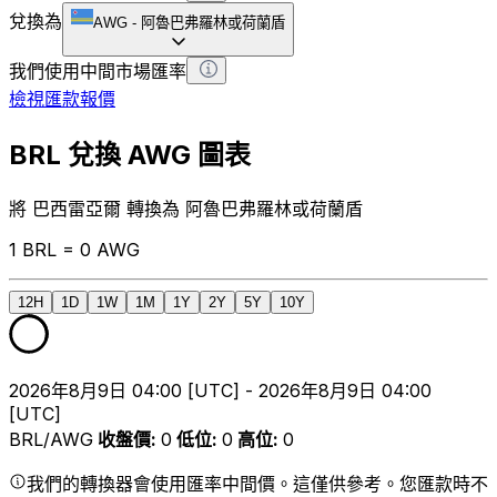
兌換為
AWG
-
阿魯巴弗羅林或荷蘭盾
我們使用中間市場匯率
檢視匯款報價
BRL 兌換 AWG 圖表
將 巴西雷亞爾 轉換為 阿魯巴弗羅林或荷蘭盾
1 BRL = 0 AWG
12H
1D
1W
1M
1Y
2Y
5Y
10Y
2026年8月9日 04:00 [UTC] - 2026年8月9日 04:00
[UTC]
BRL/AWG
收盤價
:
0
低位
:
0
高位
:
0
我們的轉換器會使用匯率中間價。這僅供參考。您匯款時不