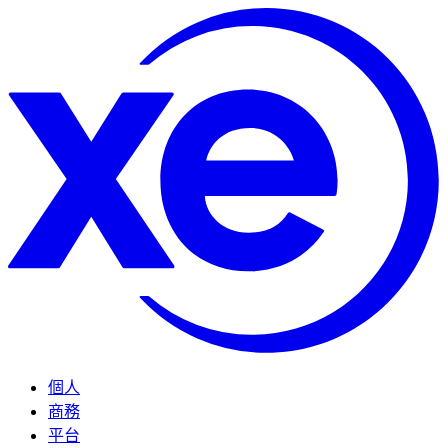
個人
商務
平台