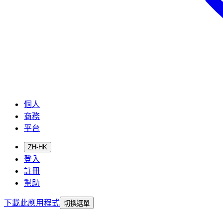
個人
商務
平台
ZH-HK
登入
註冊
幫助
下載此應用程式
切換選單