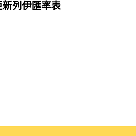
亞新列伊匯率表