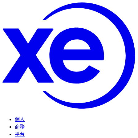
個人
商務
平台