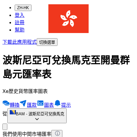
ZH-HK
登入
註冊
幫助
下載此應用程式
切換選單
波斯尼亞可兌換馬克至開曼群
島元匯率表
Xe歷史貨幣匯率圖表
轉換
匯款
圖表
提示
從
BAM
-
波斯尼亞可兌換馬克
我們使用中間市場匯率