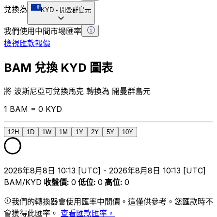
兌換為
KYD
-
開曼群島元
我們使用中間市場匯率
檢視匯款報價
BAM 兌換 KYD 圖表
將 波斯尼亞可兌換馬克 轉換為 開曼群島元
1 BAM = 0 KYD
12H
1D
1W
1M
1Y
2Y
5Y
10Y
2026年8月8日 10:13 [UTC] - 2026年8月8日 10:13 [UTC]
BAM/KYD
收盤價
:
0
低位
:
0
高位
:
0
我們的轉換器會使用匯率中間價。這僅供參考。您匯款時不
會獲得此匯率。
查看匯款匯率。