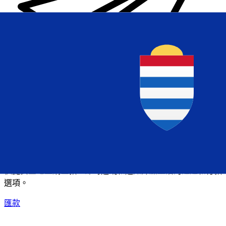
XE 國際匯款
快捷安全地上網匯款。即時追蹤和通知外加靈活的遞送和付款
選項。
匯款