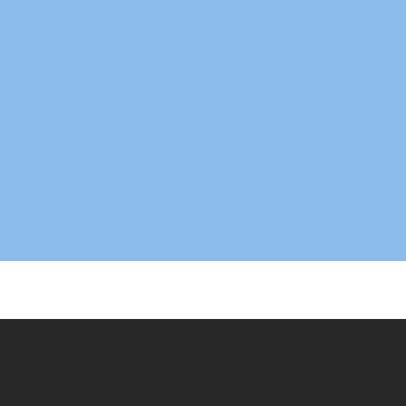
 貨幣符號為 KM。