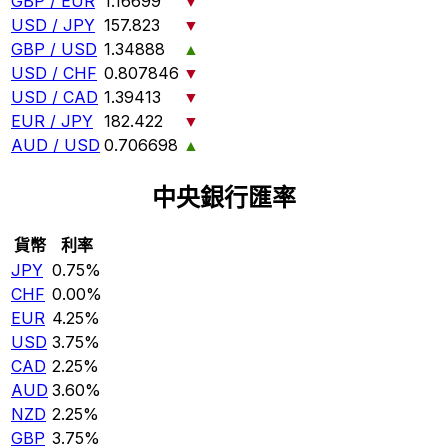
GBP / EUR
1.16699
▼
USD / JPY
157.823
▼
GBP / USD
1.34888
▲
USD / CHF
0.807846
▼
USD / CAD
1.39413
▼
EUR / JPY
182.422
▼
AUD / USD
0.706698
▲
中央銀行匯率
貨幣
利率
JPY
0.75%
CHF
0.00%
EUR
4.25%
USD
3.75%
CAD
2.25%
AUD
3.60%
NZD
2.25%
GBP
3.75%