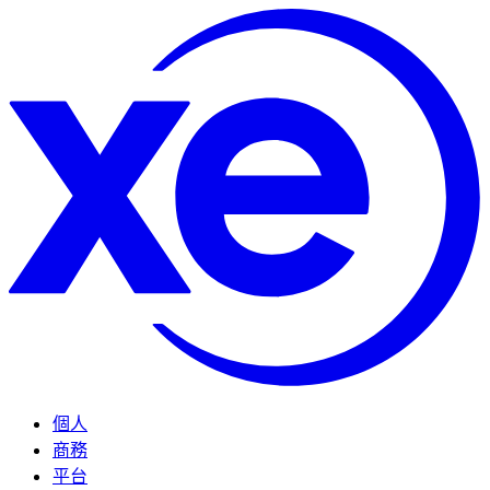
個人
商務
平台