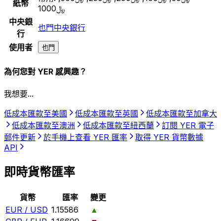
紙幣
﷼1000
中央銀
也門中央銀行
行
使用者
也門
為何您對 YER 感興趣？
我想要...
低成本匯款至美國
低成本匯款至英國
低成本匯款至加拿大
低成本匯款至澳洲
低成本匯款至紐西蘭
訂閱 YER 電子
郵件更新
於手機上查看 YER 匯率
取得 YER 貨幣數據
API
即時貨幣匯率
貨幣
匯率
變更
EUR / USD
1.15586
▲