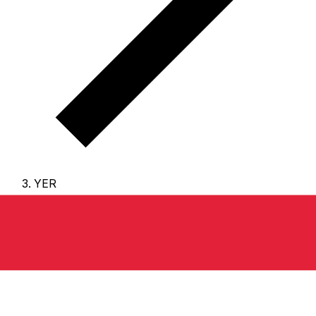
YER
YER - 也門里亞爾
也門里亞爾 是 也門 的貨幣。
我們的排行顯示最常用的 也門
里亞爾 匯率為 YER 兌 USD。
里亞爾 的貨幣代碼為 YER
，
其符號為 ﷼。
下方可查看 也門里亞爾 匯率與換算工具。