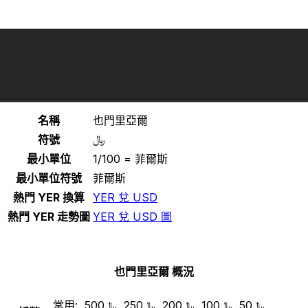
選擇一種貨幣
YER
-
也門里亞爾
繼續
也門里亞爾 統計
名稱
也門里亞爾
﷼
符號
最小單位
1/100 = 菲爾斯
最小單位符號
菲爾斯
熱門 YER 換算
YER 兌 USD
熱門 YER 走勢圖
YER 兌 USD 圖
也門里亞爾 概況
常用:
﷼50, ﷼100, ﷼200, ﷼250, ﷼500,