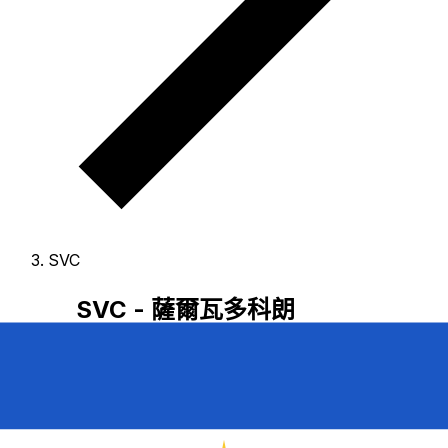
SVC
SVC - 薩爾瓦多科朗
薩爾瓦多科朗 是 薩爾瓦多 的貨幣。
我們的排行顯示最常用
的 薩爾瓦多科朗 匯率為 SVC 兌 USD。
科朗 的貨幣代碼為
SVC
，其符號為 $。
下方可查看 薩爾瓦多科朗 匯率與換算工
具。