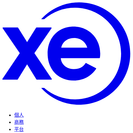
個人
商務
平台