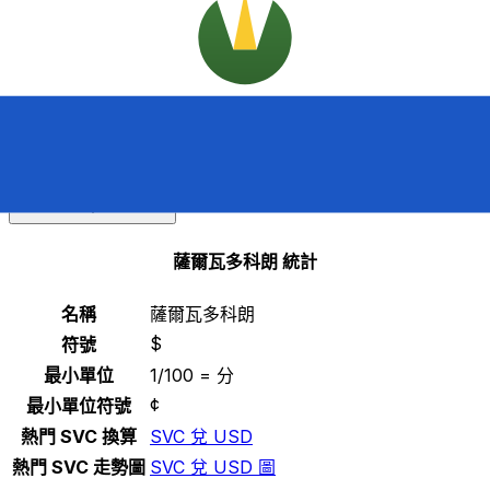
注意：自2001年起，貨幣整合法允許在薩爾瓦多流通美元
（USD），固定匯率為8.75科朗。科朗仍然是法定貨幣，但
不再流通，且很少使用。
選擇一種貨幣
SVC
-
薩爾瓦多科朗
繼續
薩爾瓦多科朗 統計
名稱
薩爾瓦多科朗
$
符號
最小單位
1/100 = 分
¢
最小單位符號
熱門 SVC 換算
SVC 兌 USD
熱門 SVC 走勢圖
SVC 兌 USD 圖