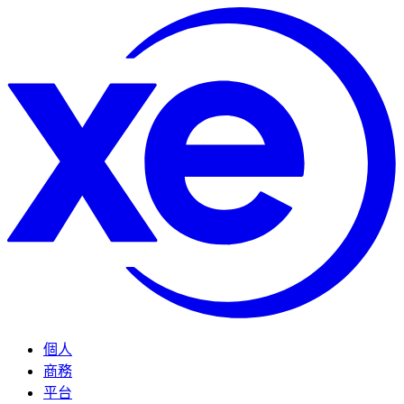
個人
商務
平台