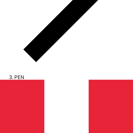
PEN
PEN - 秘魯索爾
秘魯索爾 是 秘魯 的貨幣。
我們的排行顯示最常用的 秘魯索
爾 匯率為 PEN 兌 USD。
新索爾 的貨幣代碼為 PEN
，其符
號為 S/.。
下方可查看 秘魯索爾 匯率與換算工具。