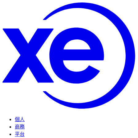
個人
商務
平台