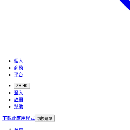
個人
商務
平台
ZH-HK
登入
註冊
幫助
下載此應用程式
切換選單