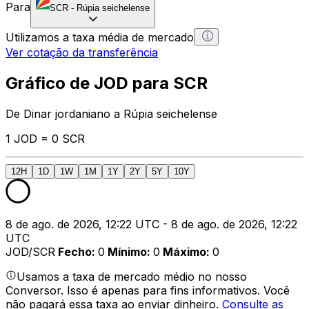
Para
SCR
-
Rúpia seichelense
Utilizamos a taxa média de mercado
Ver cotação da transferência
Gráfico de JOD para SCR
De Dinar jordaniano a Rúpia seichelense
1 JOD = 0 SCR
12H
1D
1W
1M
1Y
2Y
5Y
10Y
8 de ago. de 2026, 12:22 UTC - 8 de ago. de 2026, 12:22
UTC
JOD/SCR
Fecho
:
0
Mínimo
:
0
Máximo
:
0
Usamos a taxa de mercado médio no nosso
Conversor. Isso é apenas para fins informativos. Você
não pagará essa taxa ao enviar dinheiro.
Consulte as