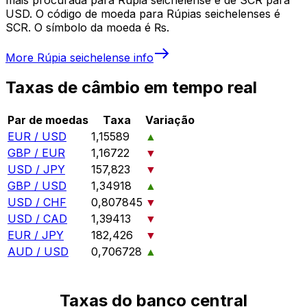
USD. O código de moeda para Rúpias seichelenses é
SCR. O símbolo da moeda é ₨.
More
Rúpia seichelense
info
Taxas de câmbio em tempo real
Par de moedas
Taxa
Variação
EUR / USD
1,15589
▲
GBP / EUR
1,16722
▼
USD / JPY
157,823
▼
GBP / USD
1,34918
▲
USD / CHF
0,807845
▼
USD / CAD
1,39413
▼
EUR / JPY
182,426
▼
AUD / USD
0,706728
▲
Taxas do banco central