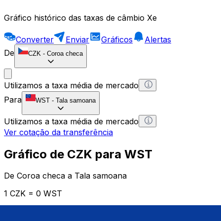
Gráfico histórico das taxas de câmbio Xe
Converter
Enviar
Gráficos
Alertas
De
CZK
-
Coroa checa
Utilizamos a taxa média de mercado
Para
WST
-
Tala samoana
Utilizamos a taxa média de mercado
Ver cotação da transferência
Gráfico de CZK para WST
De Coroa checa a Tala samoana
1 CZK = 0 WST
12H
1D
1W
1M
1Y
2Y
5Y
10Y