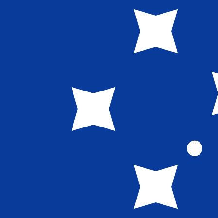
7 de ago. de 2026, 02:35 UTC - 7 de ago. de 2026, 02:35
CZK/WST
Fecho
:
0
Mínimo
:
0
Máximo
:
0
Usamos a taxa de mercado médio no nosso Conversor. Is
Pares mais procurados de Dólar amer
Informações sobre as moedas
CZK
-
Coroa checa
Nosso ranking de moedas mostra que a taxa de câmbio m
moeda é Kč.
More
Coroa checa
info
WST
-
Tala samoana