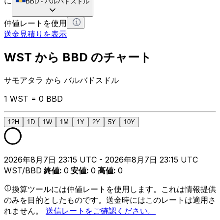
に
BBD
-
バルバドスドル
仲値レートを使用
送金見積りを表示
WST から BBD のチャート
サモアタラ から バルバドスドル
1 WST = 0 BBD
12H
1D
1W
1M
1Y
2Y
5Y
10Y
2026年8月7日 23:15 UTC - 2026年8月7日 23:15 UTC
WST/BBD
終値
:
0
安値
:
0
高値
:
0
換算ツールには仲値レートを使用します。これは情報提供
のみを目的としたものです。送金時にはこのレートは適用さ
れません。
送信レートをご確認ください。