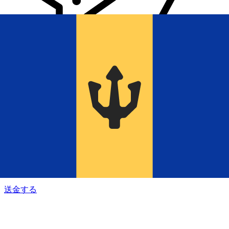
Xe 国際送金
オンラインの送金が迅速、安全、簡単に行えます。ライブの
追跡と通知に加え、柔軟な配信と支払いオプションをご利用
いただけます。
送金する