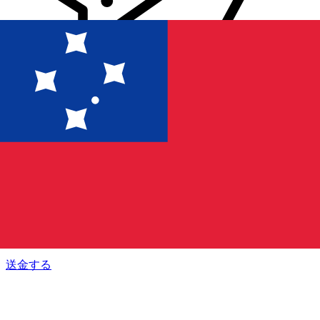
Xe 国際送金
オンラインの送金が迅速、安全、簡単に行えます。ライブの
追跡と通知に加え、柔軟な配信と支払いオプションをご利用
いただけます。
送金する