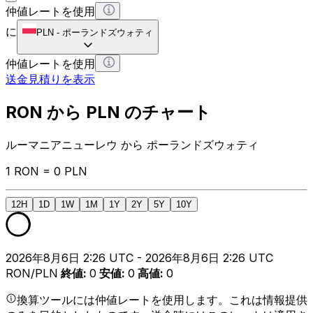
仲値レートを使用
に
PLN
-
ポーランドズウォティ
仲値レートを使用
送金見積りを表示
RON から PLN のチャート
ルーマニアニューレウ から ポーランドズウォティ
1 RON = 0 PLN
12H
1D
1W
1M
1Y
2Y
5Y
10Y
2026年8月6日 2:26 UTC - 2026年8月6日 2:26 UTC
RON/PLN
終値
:
0
安値
:
0
高値
:
0
換算ツールには仲値レートを使用します。これは情報提供