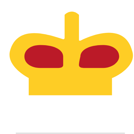
12H
1D
1W
1M
1Y
2Y
5Y
10Y
2026年8月6日 19:23 UTC - 2026年8月6日 19:23 UTC
PLN/SPL
終値
:
0
安値
:
0
高値
:
0
換算ツールには仲値レートを使用します。これは情報提供
人気の アメリカドル (USD) ペア
為替情報
PLN
-
ポーランドズウォティ
弊社の通貨ランキングによると、最も人気の ポーランドズウォティ
す。
More
ポーランドズウォティ
info