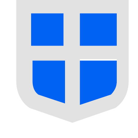
SPL
-
セボルガルイジーノ
弊社の通貨ランキングによると、最も人気の セボルガルイジーノ 
More
セボルガルイジーノ
info
リアルタイム為替レート
通貨ペア
レート
変動
EUR / USD
1.15237
▼
GBP / EUR
1.16780
▲
USD / JPY
158.359
▲
GBP / USD
1.34574
▲
USD / CHF
0.812074
▲
USD / CAD
1.40145
▼
EUR / JPY
182.489
▲
AUD / USD
0.703483
▼