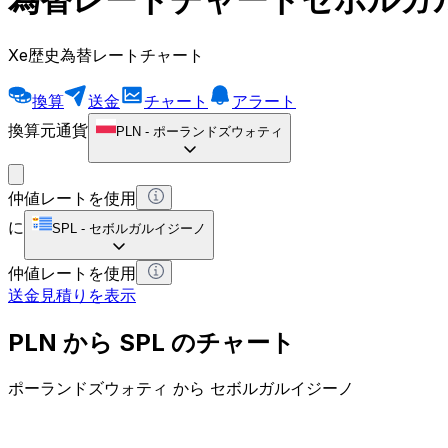
Xe歴史為替レートチャート
換算
送金
チャート
アラート
換算元通貨
PLN
-
ポーランドズウォティ
仲値レートを使用
に
SPL
-
セボルガルイジーノ
仲値レートを使用
送金見積りを表示
PLN から SPL のチャート
ポーランドズウォティ から セボルガルイジーノ
1 PLN = 0 SPL