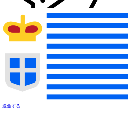
Xe 国際送金
オンラインの送金が迅速、安全、簡単に行えます。ライブの
追跡と通知に加え、柔軟な配信と支払いオプションをご利用
いただけます。
送金する