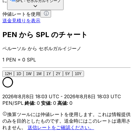
に
SPL
-
セボルガルイジーノ
仲値レートを使用
送金見積りを表示
PEN から SPL のチャート
ペルーソル から セボルガルイジーノ
1 PEN = 0 SPL
12H
1D
1W
1M
1Y
2Y
5Y
10Y
2026年8月8日 18:03 UTC - 2026年8月8日 18:03 UTC
PEN/SPL
終値
:
0
安値
:
0
高値
:
0
換算ツールには仲値レートを使用します。これは情報提供
のみを目的としたものです。送金時にはこのレートは適用さ
れません。
送信レートをご確認ください。