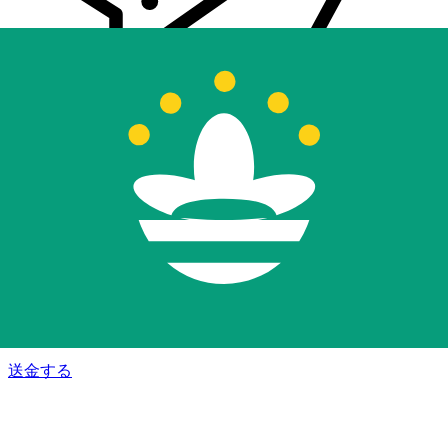
Xe 国際送金
オンラインの送金が迅速、安全、簡単に行えます。ライブの
追跡と通知に加え、柔軟な配信と支払いオプションをご利用
いただけます。
送金する