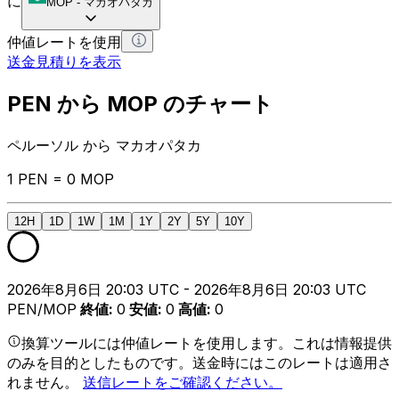
に
MOP
-
マカオパタカ
仲値レートを使用
送金見積りを表示
PEN から MOP のチャート
ペルーソル から マカオパタカ
1 PEN = 0 MOP
12H
1D
1W
1M
1Y
2Y
5Y
10Y
2026年8月6日 20:03 UTC - 2026年8月6日 20:03 UTC
PEN/MOP
終値
:
0
安値
:
0
高値
:
0
換算ツールには仲値レートを使用します。これは情報提供
のみを目的としたものです。送金時にはこのレートは適用さ
れません。
送信レートをご確認ください。