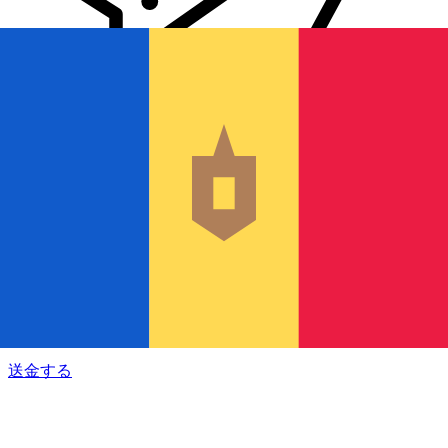
Xe 国際送金
オンラインの送金が迅速、安全、簡単に行えます。ライブの
追跡と通知に加え、柔軟な配信と支払いオプションをご利用
いただけます。
送金する