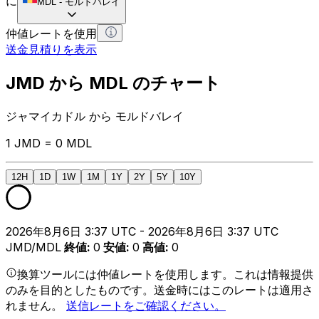
に
MDL
-
モルドバレイ
仲値レートを使用
送金見積りを表示
JMD から MDL のチャート
ジャマイカドル から モルドバレイ
1 JMD = 0 MDL
12H
1D
1W
1M
1Y
2Y
5Y
10Y
2026年8月6日 3:37 UTC - 2026年8月6日 3:37 UTC
JMD/MDL
終値
:
0
安値
:
0
高値
:
0
換算ツールには仲値レートを使用します。これは情報提供
のみを目的としたものです。送金時にはこのレートは適用さ
れません。
送信レートをご確認ください。