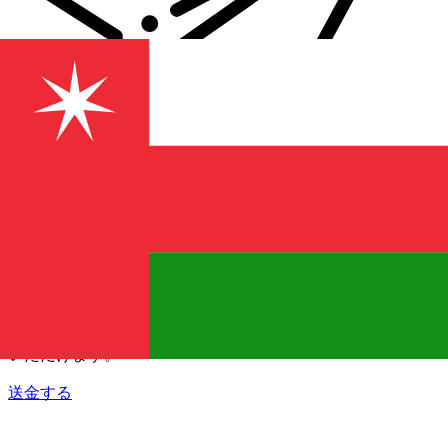
Xe 国際送金
オンラインの送金が迅速、安全、簡単に行えます。ライブの
追跡と通知に加え、柔軟な配信と支払いオプションをご利用
いただけます。
送金する