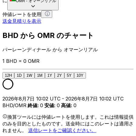
に
OMR
-
オマーンリアル
仲値レートを使用
送金見積りを表示
BHD から OMR のチャート
バーレーンディナール から オマーンリアル
1 BHD = 0 OMR
12H
1D
1W
1M
1Y
2Y
5Y
10Y
2026年8月7日 10:02 UTC - 2026年8月7日 10:02 UTC
BHD/OMR
終値
:
0
安値
:
0
高値
:
0
換算ツールには仲値レートを使用します。これは情報提供
のみを目的としたものです。送金時にはこのレートは適用さ
れません。
送信レートをご確認ください。