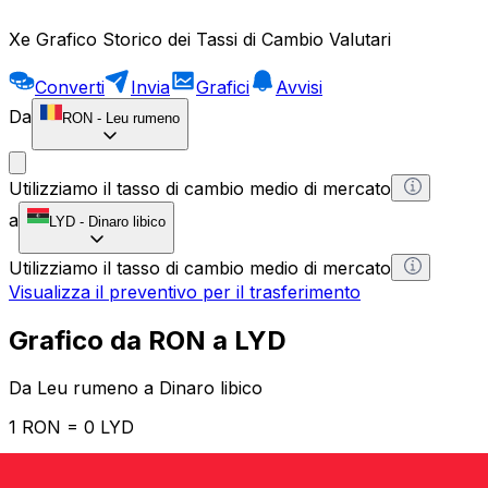
Xe Grafico Storico dei Tassi di Cambio Valutari
Converti
Invia
Grafici
Avvisi
Da
RON
-
Leu rumeno
Utilizziamo il tasso di cambio medio di mercato
a
LYD
-
Dinaro libico
Utilizziamo il tasso di cambio medio di mercato
Visualizza il preventivo per il trasferimento
Grafico da RON a LYD
Da Leu rumeno a Dinaro libico
1 RON = 0 LYD
12H
1D
1W
1M
1Y
2Y
5Y
10Y