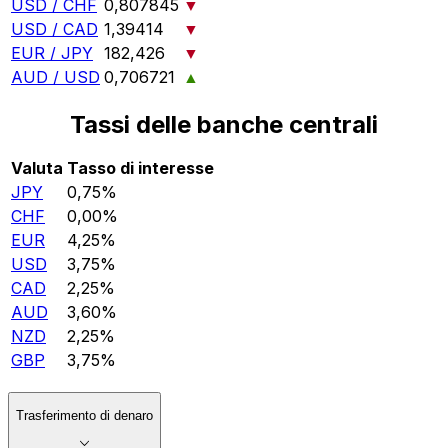
USD / CHF
0,807845
▼
USD / CAD
1,39414
▼
EUR / JPY
182,426
▼
AUD / USD
0,706721
▲
Tassi delle banche centrali
Valuta
Tasso di interesse
JPY
0,75%
CHF
0,00%
EUR
4,25%
USD
3,75%
CAD
2,25%
AUD
3,60%
NZD
2,25%
GBP
3,75%
Trasferimento di denaro