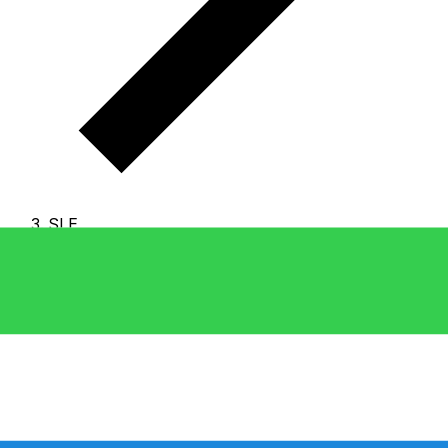
SLE
SLE - Leone sierraleonese
La Leone sierraleonese è la valuta di Sierra Leone.
Il
codice valuta per Leoni è SLE
.
Qui sotto trovi i tassi
Leone sierraleonese e un convertitore.
Seleziona una valuta