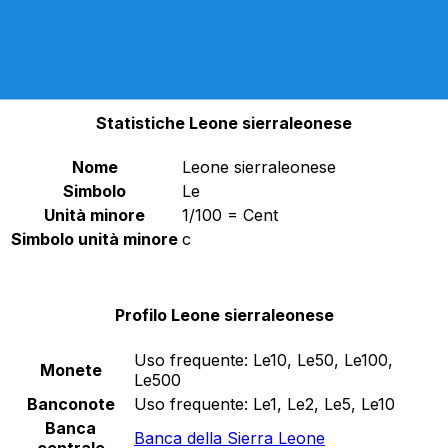
SLE
-
Leone sierraleonese
Continua
SLE e SLL sono moneta legale fino a marzo 2023, in
conformità con l'EMENDAMENTO NUMERO 173 ISO
4217, rilasciato il 23 settembre 2022.
Statistiche Leone sierraleonese
Nome
Leone sierraleonese
Simbolo
Le
Unità minore
1/100 = Cent
Simbolo unità minore
c
Profilo Leone sierraleonese
Uso frequente:
Le10, Le50, Le100,
Monete
Le500
Banconote
Uso frequente:
Le1, Le2, Le5, Le10
Banca
Banca della Sierra Leone
centrale