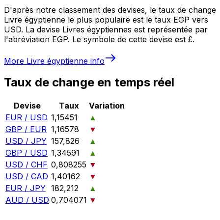
D'après notre classement des devises, le taux de change
Livre égyptienne le plus populaire est le taux EGP vers
USD. La devise Livres égyptiennes est représentée par
l'abréviation EGP. Le symbole de cette devise est £.
More
Livre égyptienne
info
Taux de change en temps réel
Devise
Taux
Variation
EUR / USD
1,15451
▲
GBP / EUR
1,16578
▼
USD / JPY
157,826
▲
GBP / USD
1,34591
▲
USD / CHF
0,808255
▼
USD / CAD
1,40162
▼
EUR / JPY
182,212
▲
AUD / USD
0,704071
▼