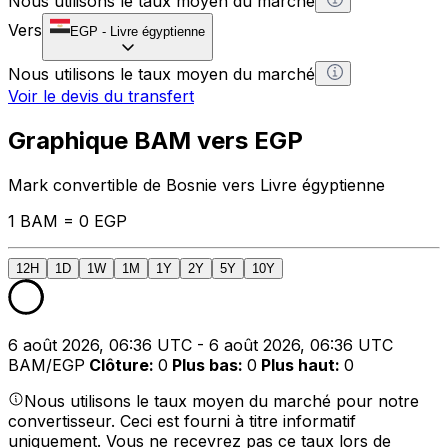
Nous utilisons le taux moyen du marché
Vers
EGP
-
Livre égyptienne
Nous utilisons le taux moyen du marché
Voir le devis du transfert
Graphique BAM vers EGP
Mark convertible de Bosnie vers Livre égyptienne
1 BAM = 0 EGP
12H
1D
1W
1M
1Y
2Y
5Y
10Y
6 août 2026, 06:36 UTC - 6 août 2026, 06:36 UTC
BAM/EGP
Clôture
:
0
Plus bas
:
0
Plus haut
:
0
Nous utilisons le taux moyen du marché pour notre
convertisseur. Ceci est fourni à titre informatif
uniquement. Vous ne recevrez pas ce taux lors de