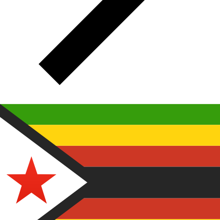
ZWL
ZWL - Dollar du Zimbabwe
Le Dollar du Zimbabwe est la monnaie du Zimbabwe.
Le
code de devise pour Dollars est ZWL
, et le symbole
monétaire est $.
Ci-dessous, vous trouverez les tarifs
Dollar du Zimbabwe et un convertisseur de devises.
Avis : Ce dollar zimbabwéen (ZWL) a été suspendu
indéfiniment.