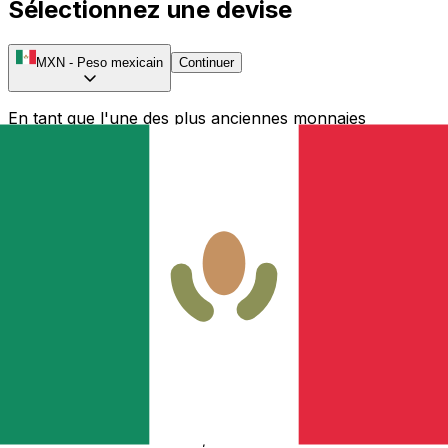
Sélectionnez une devise
MXN
-
Peso mexicain
Continuer
En tant que l'une des plus anciennes monnaies
d'Amérique du Nord, le peso mexicain original suivait le
design du dollar en argent espagnol et des huit pièces.
C'était un moyen de paiement légal officiel aux États-
Unis (jusqu'en 1857) et au Canada (jusqu'en 1854). Le
peso était le descendant des huit pièces originales que le
gouvernement espagnol avait émises au Mexique, que le
Mexique a continué à utiliser comme monnaie après son
indépendance. À l'origine une monnaie stable et sûre,
elle a aidé à inspirer le design du
dollar américain
, qui a
été émis à parité avec le peso mexicain. En 1993, après
plusieurs années d'inflation et de dévaluation, la Banque
du Mexique a changé ses politiques monétaires et a
introduit une nouvelle monnaie appelée le Nuevo Peso
(nouveau peso). La valeur a changé avec 1 000 anciens
pesos devenant un nouveau peso. En 1996, le terme
'Nuevo' a été abandonné, et il est maintenant