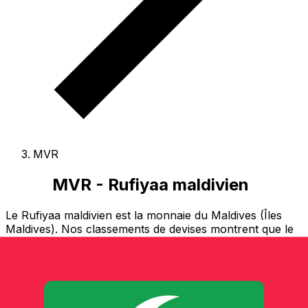
MVR
MVR - Rufiyaa maldivien
Le Rufiyaa maldivien est la monnaie du Maldives (Îles
Maldives).
Nos classements de devises montrent que le
taux de change Rufiyaa maldivien le plus populaire est le
taux MVR à USD.
Le code de devise pour Rufiyaa est
MVR
, et le symbole monétaire est Rf.
Ci-dessous, vous
trouverez les tarifs Rufiyaa maldivien et un
convertisseur de devises.