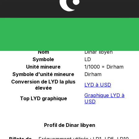
Sélectionnez une devise
LYD
-
Dinar libyen
Continuer
Statistiques de Dinar libyen
Nom
Dinar libyen
Symbole
LD
Unité mineure
1/1000 = Dirham
Symbole d'unité mineure
Dirham
Conversion de LYD la plus
LYD à USD
élevée
Graphique LYD à
Top LYD graphique
USD
Profil de Dinar libyen
Billets de
Fréquemment utilisés :
LD1, LD5, LD10,