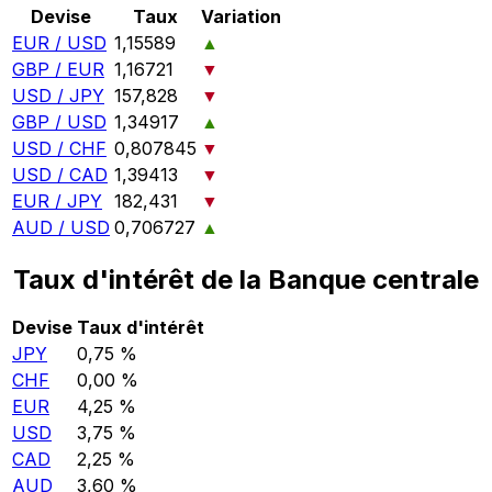
Devise
Taux
Variation
EUR / USD
1,15589
▲
GBP / EUR
1,16721
▼
USD / JPY
157,828
▼
GBP / USD
1,34917
▲
USD / CHF
0,807845
▼
USD / CAD
1,39413
▼
EUR / JPY
182,431
▼
AUD / USD
0,706727
▲
Taux d'intérêt de la Banque centrale
Devise
Taux d'intérêt
JPY
0,75 %
CHF
0,00 %
EUR
4,25 %
USD
3,75 %
CAD
2,25 %
AUD
3,60 %