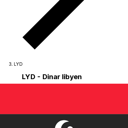
LYD
LYD - Dinar libyen
Le Dinar libyen est la monnaie du Libye.
Nos
classements de devises montrent que le taux de change
Dinar libyen le plus populaire est le taux LYD à USD.
Le
code de devise pour Dinars est LYD
, et le symbole
monétaire est LD.
Ci-dessous, vous trouverez les tarifs
Dinar libyen et un convertisseur de devises.