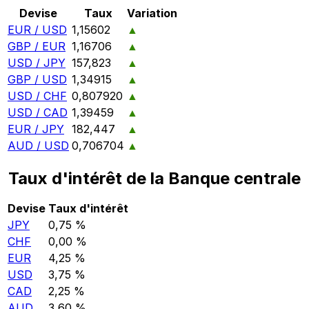
Devise
Taux
Variation
EUR / USD
1,15602
▲
GBP / EUR
1,16706
▲
USD / JPY
157,823
▲
GBP / USD
1,34915
▲
USD / CHF
0,807920
▲
USD / CAD
1,39459
▲
EUR / JPY
182,447
▲
AUD / USD
0,706704
▲
Taux d'intérêt de la Banque centrale
Devise
Taux d'intérêt
JPY
0,75 %
CHF
0,00 %
EUR
4,25 %
USD
3,75 %
CAD
2,25 %
AUD
3,60 %