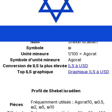
Sélectionnez une devise
ILS
-
Shekel israélien
Continuer
Statistiques de Shekel israélien
Nom
Shekel israélien
Symbole
₪
Unité mineure
1/100 = Agorat
Symbole d'unité mineure
Agorat
Conversion de ILS la plus élevée
ILS à USD
Top ILS graphique
Graphique ILS à USD
Profil de Shekel israélien
Fréquemment utilisés :
Agorat10, ₪0.5,
Pièces
₪2, ₪5, ₪10