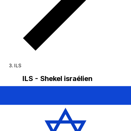
ILS
ILS - Shekel israélien
Le Shekel israélien est la monnaie du Israël.
Nos
classements de devises montrent que le taux de change
Shekel israélien le plus populaire est le taux ILS à USD.
Le code de devise pour Nouveaux shekels est ILS
, et le
symbole monétaire est ₪.
Ci-dessous, vous trouverez
les tarifs Shekel israélien et un convertisseur de devises.