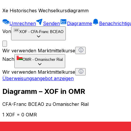
Xe Historisches Wechselkursdiagramm
Umrechnen
Senden
Diagramme
Benachrichti
Von
XOF
-
CFA-Franc BCEAO
Wir verwenden Marktmittelkurse
Nach
OMR
-
Omanischer Rial
Wir verwenden Marktmittelkurse
Überweisungsangebot anzeigen
Diagramm – XOF in OMR
CFA-Franc BCEAO zu Omanischer Rial
1 XOF = 0 OMR
12H
1D
1W
1M
1Y
2Y
5Y
10Y