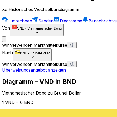
Xe Historisches Wechselkursdiagramm
Umrechnen
Senden
Diagramme
Benachrichti
Von
VND
-
Vietnamesischer Dong
Wir verwenden Marktmittelkurse
Nach
BND
-
Brunei-Dollar
Wir verwenden Marktmittelkurse
Überweisungsangebot anzeigen
Diagramm – VND in BND
Vietnamesischer Dong zu Brunei-Dollar
1 VND = 0 BND
12H
1D
1W
1M
1Y
2Y
5Y
10Y