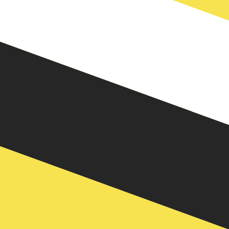
ngscode für Brunei-Dollar ist BND. Das Währungssymbol
zinsen der Zentralbanken