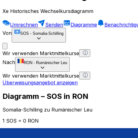
Xe Historisches Wechselkursdiagramm
Umrechnen
Senden
Diagramme
Benachrichti
Von
SOS
-
Somalia-Schilling
Wir verwenden Marktmittelkurse
Nach
RON
-
Rumänischer Leu
Wir verwenden Marktmittelkurse
Überweisungsangebot anzeigen
Diagramm – SOS in RON
Somalia-Schilling zu Rumänischer Leu
1 SOS = 0 RON
12H
1D
1W
1M
1Y
2Y
5Y
10Y