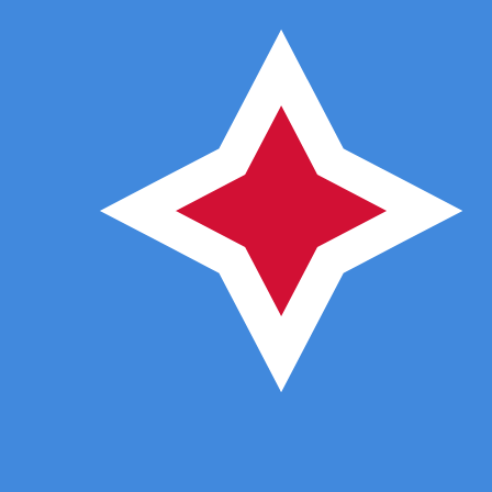
6. Aug. 2026, 13:15 UTC - 6. Aug. 2026, 13:15 UTC
RON/AWG
Schlusskurs
:
0
Tiefstkurs
:
0
Höchstkurs
:
0
Wir verwenden den Mittelkurs für unseren Umrechner. D
Beliebte US-Dollar (USD) Paare
Informationen zu Währungen
RON
-
Rumänischer Leu
Unsere Währungsrankings zeigen, dass RON zu USD der b
Währungssymbol ist lei.
More
Rumänischer Leu
info
AWG
-
Aruba-Florin