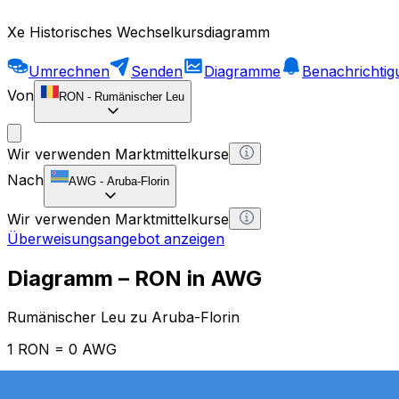
Xe Historisches Wechselkursdiagramm
Umrechnen
Senden
Diagramme
Benachrichti
Von
RON
-
Rumänischer Leu
Wir verwenden Marktmittelkurse
Nach
AWG
-
Aruba-Florin
Wir verwenden Marktmittelkurse
Überweisungsangebot anzeigen
Diagramm – RON in AWG
Rumänischer Leu zu Aruba-Florin
1 RON = 0 AWG
12H
1D
1W
1M
1Y
2Y
5Y
10Y