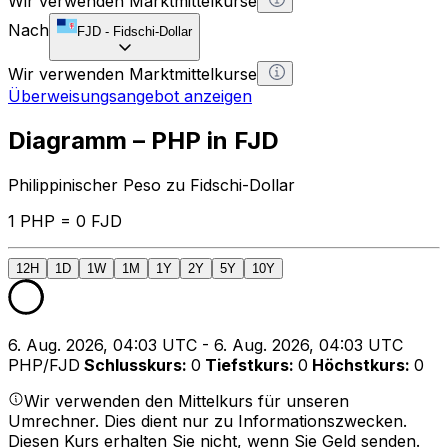
Wir verwenden Marktmittelkurse
Nach
FJD
-
Fidschi-Dollar
Wir verwenden Marktmittelkurse
Überweisungsangebot anzeigen
Diagramm – PHP in FJD
Philippinischer Peso zu Fidschi-Dollar
1 PHP = 0 FJD
12H
1D
1W
1M
1Y
2Y
5Y
10Y
6. Aug. 2026, 04:03 UTC - 6. Aug. 2026, 04:03 UTC
PHP/FJD
Schlusskurs
:
0
Tiefstkurs
:
0
Höchstkurs
:
0
Wir verwenden den Mittelkurs für unseren
Umrechner. Dies dient nur zu Informationszwecken.
Diesen Kurs erhalten Sie nicht, wenn Sie Geld senden.