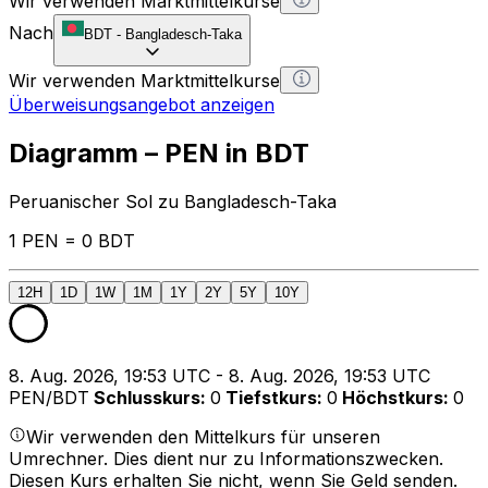
Wir verwenden Marktmittelkurse
Nach
BDT
-
Bangladesch-Taka
Wir verwenden Marktmittelkurse
Überweisungsangebot anzeigen
Diagramm – PEN in BDT
Peruanischer Sol zu Bangladesch-Taka
1 PEN = 0 BDT
12H
1D
1W
1M
1Y
2Y
5Y
10Y
8. Aug. 2026, 19:53 UTC - 8. Aug. 2026, 19:53 UTC
PEN/BDT
Schlusskurs
:
0
Tiefstkurs
:
0
Höchstkurs
:
0
Wir verwenden den Mittelkurs für unseren
Umrechner. Dies dient nur zu Informationszwecken.
Diesen Kurs erhalten Sie nicht, wenn Sie Geld senden.