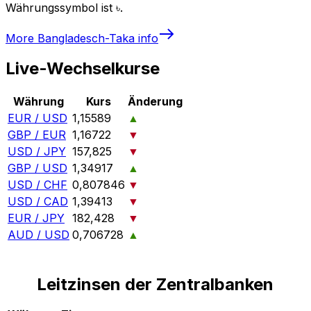
Währungssymbol ist ৳.
More
Bangladesch-Taka
info
Live-Wechselkurse
Währung
Kurs
Änderung
EUR / USD
1,15589
▲
GBP / EUR
1,16722
▼
USD / JPY
157,825
▼
GBP / USD
1,34917
▲
USD / CHF
0,807846
▼
USD / CAD
1,39413
▼
EUR / JPY
182,428
▼
AUD / USD
0,706728
▲
Leitzinsen der Zentralbanken