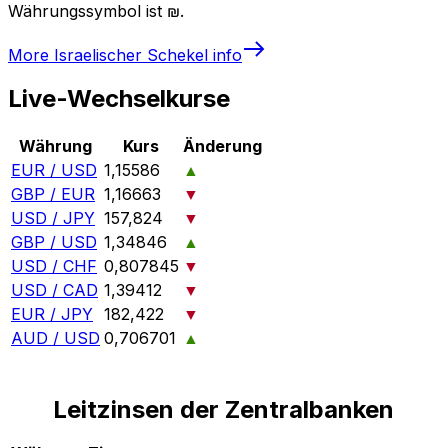
Währungssymbol ist ₪.
More
Israelischer Schekel
info
Live-Wechselkurse
Währung
Kurs
Änderung
EUR / USD
1,15586
▲
GBP / EUR
1,16663
▼
USD / JPY
157,824
▼
GBP / USD
1,34846
▲
USD / CHF
0,807845
▼
USD / CAD
1,39412
▼
EUR / JPY
182,422
▼
AUD / USD
0,706701
▲
Leitzinsen der Zentralbanken