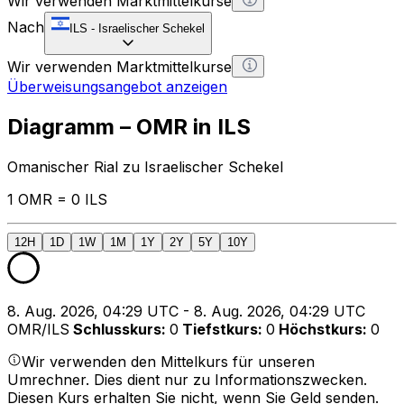
Wir verwenden Marktmittelkurse
Nach
ILS
-
Israelischer Schekel
Wir verwenden Marktmittelkurse
Überweisungsangebot anzeigen
Diagramm – OMR in ILS
Omanischer Rial zu Israelischer Schekel
1 OMR = 0 ILS
12H
1D
1W
1M
1Y
2Y
5Y
10Y
8. Aug. 2026, 04:29 UTC - 8. Aug. 2026, 04:29 UTC
OMR/ILS
Schlusskurs
:
0
Tiefstkurs
:
0
Höchstkurs
:
0
Wir verwenden den Mittelkurs für unseren
Umrechner. Dies dient nur zu Informationszwecken.
Diesen Kurs erhalten Sie nicht, wenn Sie Geld senden.