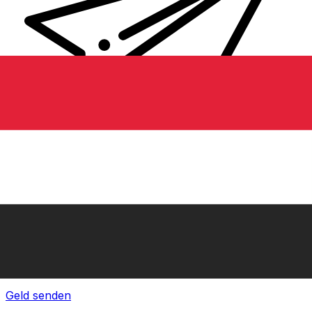
XE Internationaler Geldtransfer
Geld schnell, sicher und einfach online versenden. Live-
Verfolgung und Benachrichtigungen + flexible Liefer-
und Zahlungsoptionen.
Geld senden