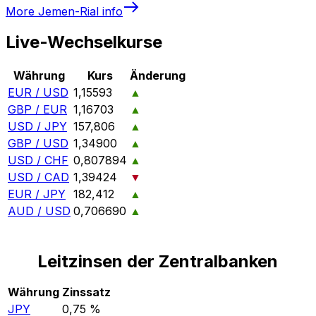
More
Jemen-Rial
info
Live-Wechselkurse
Währung
Kurs
Änderung
EUR / USD
1,15593
▲
GBP / EUR
1,16703
▲
USD / JPY
157,806
▲
GBP / USD
1,34900
▲
USD / CHF
0,807894
▲
USD / CAD
1,39424
▼
EUR / JPY
182,412
▲
AUD / USD
0,706690
▲
Leitzinsen der Zentralbanken
Währung
Zinssatz
JPY
0,75 %