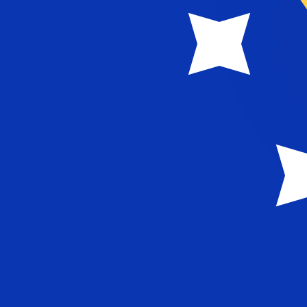
6. Aug. 2026, 09:24 UTC - 6. Aug. 2026, 09:24 UTC
NAD/BAM
Schlusskurs
:
0
Tiefstkurs
:
0
Höchstkurs
:
0
Wir verwenden den Mittelkurs für unseren Umrechner. D
Beliebte US-Dollar (USD) Paare
Informationen zu Währungen
NAD
-
Namibia-Dollar
Unsere Währungsrankings zeigen, dass NAD zu USD der be
Währungssymbol ist $.
More
Namibia-Dollar
info
BAM
-
Bosnisch-Herzegowinische Konvertible M