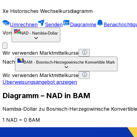
Xe Historisches Wechselkursdiagramm
Umrechnen
Senden
Diagramme
Benachrichti
Von
NAD
-
Namibia-Dollar
Wir verwenden Marktmittelkurse
Nach
BAM
-
Bosnisch-Herzegowinische Konvertible Mark
Wir verwenden Marktmittelkurse
Überweisungsangebot anzeigen
Diagramm – NAD in BAM
Namibia-Dollar zu Bosnisch-Herzegowinische Konvertibl
1 NAD = 0 BAM
12H
1D
1W
1M
1Y
2Y
5Y
10Y