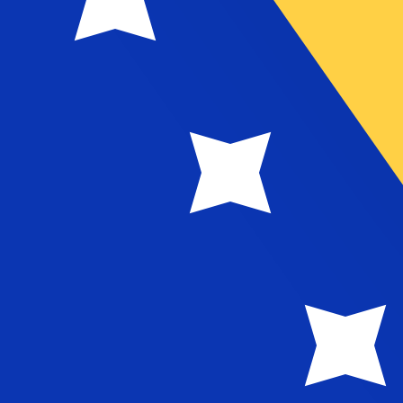
eliebteste Wechselkurs für Bosnisch-Herzegowinische Ko
Leit
Währung
Zinssatz
JPY
0,75 %
CHF
0,00 %
EUR
4,25 %
USD
3,75 %
CAD
2,25 %
AUD
3,60 %
NZD
2,25 %
GBP
3,75 %
ten