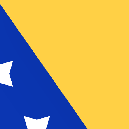
ies dient nur zu Informationszwecken. Diesen Kurs erhalt
liebteste Wechselkurs für Namibia-Dollar ist. Der Währu
ark