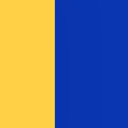
en Sie nicht, wenn Sie Geld senden.
Sendekurse prüfen.
ngscode für Namibia-Dollar ist NAD. Das